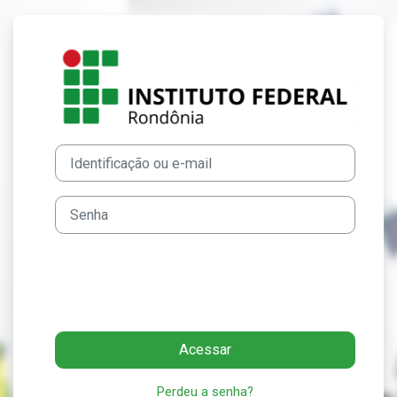
Ir para o conteúdo principal
Acesso a Plata
Avançar para criar nova conta
Identificação ou e-mail
Senha
Acessar
Perdeu a senha?