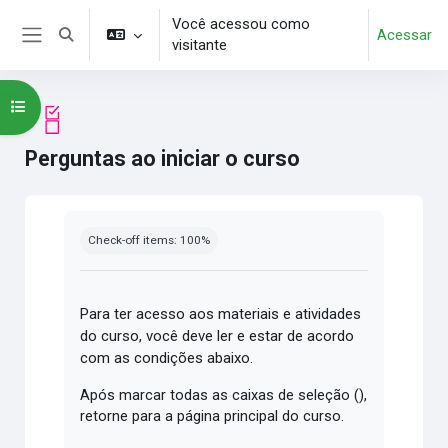
Ir para o conteúdo principal
Você acessou como
Acessar
Alternar entrada de pesquisa
visitante
Painel lateral
Abrir índice do curso
Perguntas ao iniciar o curso
Condições de conclusão
Check-off items: 100%
Para ter acesso aos materiais e atividades
do curso, você deve
ler e estar de acordo
com as condições abaixo.
Após marcar todas as caixas de seleção (
),
retorne para a página principal do curso.