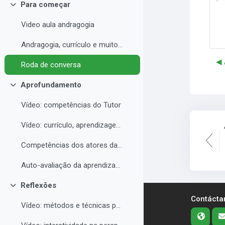
Para começar
Colapsar
Video aula andragogia
Andragogia, currículo e muito mais
◀︎
Roda de conversa
Aprofundamento
Colapsar
Vídeo: competências do Tutor
Vídeo: currículo, aprendizagem e docência para EAD
Competências dos atores da educação a distância professor, tutor e aluno
Auto-avaliação da aprendizagem
Reflexões
Colapsar
Contácta
Vídeo: métodos e técnicas para EAD