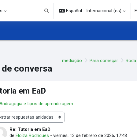
s
Español - Internacional ‎(es)‎
E
Selector de búsqueda de entrada
mediação
Para começar
Roda
 de conversa
toria em EaD
 Andragogia e tipos de aprendizagem
rar modo
Re: Tutoria em EaD
Número de respuestas: 0
de
Eloíza Rodrigues
-
viernes, 13 de febrero de 2026, 17:48