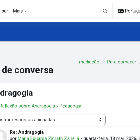
isar
Mais
Portuguê
Alternar entrada d
mediação
Para começar
 de conversa
dragogia
 Reflexão sobre Andragogia x Pedagogia
 de visualização
Re: Andragogia
Número de respostas: 0
por
Maria Eduarda Zimath Zanella
-
quarta-feira, 18 mar. 2026, 