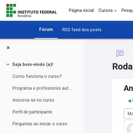
Ir para o conteúdo principal
Página inicial
Cursos
Pesqu
Fórum
RSS feed dos posts
Roda
Seja bem-vindo (a)!
Contrair
Como funciona o curso?
An
Programa e professores autores
Inscreva-se no curso
◀︎
Perfil de participante
Modo
Perguntas ao iniciar o curso