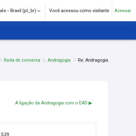
s - Brasil ‎(pt_br)‎
Você acessou como visitante
Acessar
e pesquisa
Roda de conversa
Andragogia
Re: Andragogia
A ligação da Andragogia com o EAD ▶︎
15:29