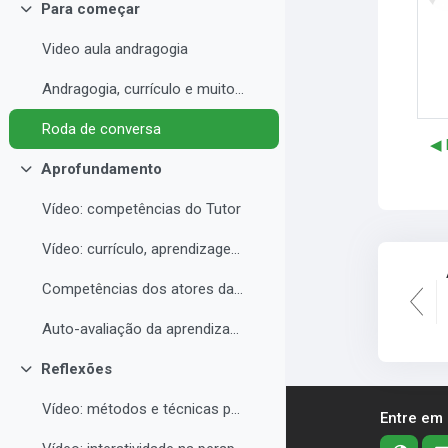
Para começar
Contrair
Video aula andragogia
Andragogia, currículo e muito mais
Roda de conversa
◀︎
Aprofundamento
Contrair
Vídeo: competências do Tutor
Vídeo: currículo, aprendizagem e docência para EAD
Competências dos atores da educação a distância professor, tutor e aluno
Auto-avaliação da aprendizagem
Reflexões
Contrair
Vídeo: métodos e técnicas para EAD
Entre em