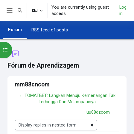
Skip to main content
You are currently using guest
Log
Toggle search input
access
in
Side panel
Forum
RSS feed of posts
Open course index
Fórum de Aprendizagem
mm88cncom
← TOMATBET: Langkah Menuju Kemenangan Tak
Terhingga Dan Melampauinya
uu88dzcom →
Display mode