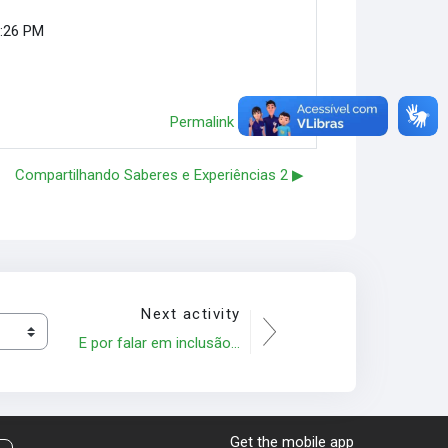
3:26 PM
Permalink
Reply
Compartilhando Saberes e Experiências 2 ▶︎
Next activity
E por falar em inclusão...
Get the mobile app