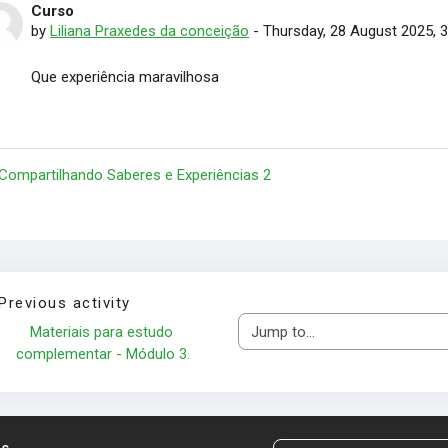
Curso
Number of replies: 0
by
Liliana Praxedes da conceição
-
Thursday, 28 August 2025, 
Que experiência maravilhosa
 Compartilhando Saberes e Experiências 2
Previous activity
Materiais para estudo 
Jump to...
complementar - Módulo 3.
us