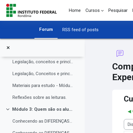
O Instituto Federal de Rondônia - IFRO
Skip to main content
Home
Cursos
Pesquisar
Núcleo de Atendimento às Pessoas com Necessidades Educacionais Específicas (NAPNE)
Materiais complementares do Módulo 1
Forum
RSS feed of posts
Compartilhando Saberes e Experiências.
Módulo 2: Legislação, Conceitos e princípios da educação inclusiva.
Collapse
Legislação, conceitos e princípios da educação inclusiva.
Comp
Legislação, Conceitos e princípios da educação inclusiva (parte 2)
Exper
Materiais para estudo - Módulo 2.
Cu
Reflexões sobre as leituras.
Módulo 3: Quem são os alunos da educação inclusiva.
◀︎
Collapse
Conhecendo as DIFERENÇAS para promover a IGUALDADE com EQUIDADE.
Disp