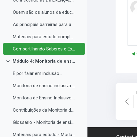
Conhecendo as DIFERENÇAS para promover a IGUALDADE com EQUIDADE.
Quem são os alunos da educação inclusiva.
As principais barreiras para a inclusão.
Materiais para estudo complementar - Módulo 3.
Compartilhando Saberes e Experiências. 2
◀︎
Módulo 4: Monitoria de ensino inclusiva no processo formativo de estudantes com Necessidades Educacionais Específicas - NEE no contexto da Educação Profissional e Tecnológica.
Collapse
E por falar em inclusão...
Monitoria de ensino inclusiva junto a estudante com Necessidades Educacionais Específicas - NEE no contexto da Educação Profissional e Tecnológica.
Monitoria de Ensino Inclusivo: Conceitos e Objetivos.
Contribuições da Monitoria de ensino inclusiva para o estudante com Necessidades Educacionais Específicas.
Glossário - Monitoria de ensino e educação inclusiva.
Materiais para estudo - Módulo 4.
Contact 