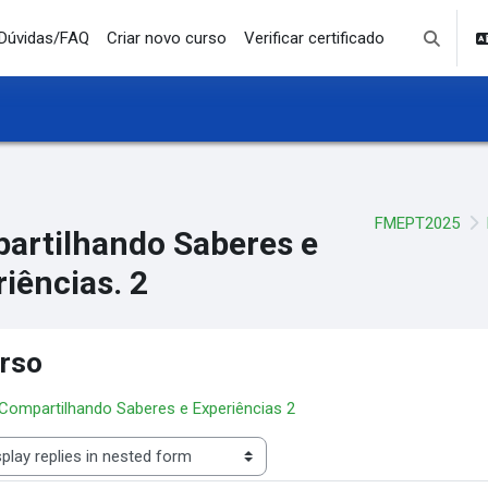
Dúvidas/FAQ
Criar novo curso
Verificar certificado
Toggle se
FMEPT2025
artilhando Saberes e
iências. 2
rso
 Compartilhando Saberes e Experiências 2
lay mode