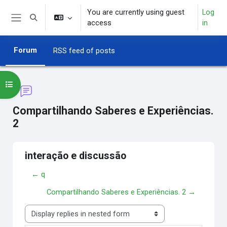
Skip to main content
You are currently using guest
Log
Toggle search input
access
in
Side panel
Forum
RSS feed of posts
Open course index
Compartilhando Saberes e Experiências.
2
interação e discussão
← q
Compartilhando Saberes e Experiências. 2 →
Display mode