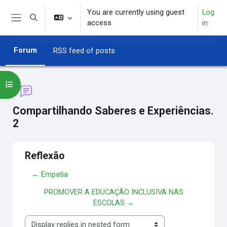
Skip to main content
You are currently using guest
Log
Toggle search input
access
in
Side panel
Forum
RSS feed of posts
Open course index
Compartilhando Saberes e Experiências.
2
Reflexão
← Empatia
PROMOVER A EDUCAÇÃO INCLUSIVA NAS
ESCOLAS →