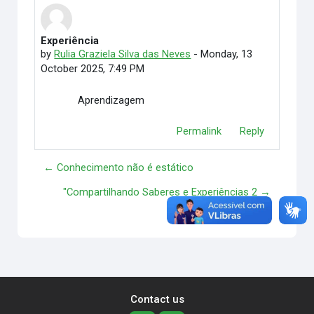
Experiência
Number of replies: 0
by
Rulia Graziela Silva das Neves
-
Monday, 13
October 2025, 7:49 PM
Aprendizagem
Permalink
Reply
← Conhecimento não é estático
"Compartilhando Saberes e Experiências 2 →
Contact us