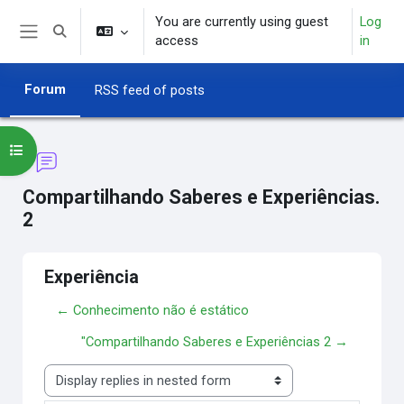
Skip to main content
You are currently using guest
Log
Toggle search input
access
in
Side panel
Forum
RSS feed of posts
Open course index
Compartilhando Saberes e Experiências.
2
Experiência
← Conhecimento não é estático
"Compartilhando Saberes e Experiências 2 →
Display mode