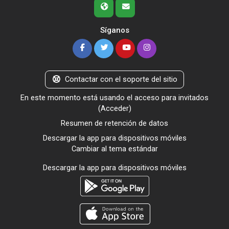
Síganos
Contactar con el soporte del sitio
En este momento está usando el acceso para invitados
(
Acceder
)
Resumen de retención de datos
Descargar la app para dispositivos móviles
Cambiar al tema estándar
Descargar la app para dispositivos móviles