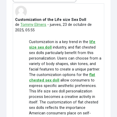
Customization of the Life size Sex Doll
Número de respuestas: 0
de
Tommy Elmers
-
jueves, 23 de octubre de
2025, 05:55
Customization is a key trend in the
life
size sex doll
industry, and flat chested
sex dolls particularly benefit from this
personalization. Users can choose from a
variety of body shapes, skin tones, and
facial features to create a unique partner.
The customization options for the
flat
chested sex doll
allow consumers to
express specific aesthetic preferences.
This life size sex doll personalization
process becomes a creative activity in
itself. The customization of flat chested
sex dolls reflects the importance
American consumers place on self-