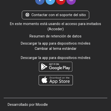
Contactar con el soporte del sitio
En este momento está usando el acceso para invitados
(
Acceder
)
Resumen de retención de datos
Descargar la app para dispositivos móviles
Cambiar al tema estándar
Descargar la app para dispositivos móviles
Desarrollado por
Moodle