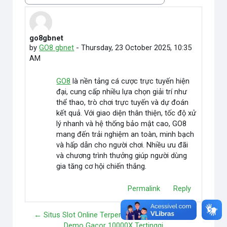
go8gbnet
Number of replies: 0
by
GO8 gbnet
-
Thursday, 23 October 2025, 10:35
AM
GO8
là nền tảng cá cược trực tuyến hiện
đại, cung cấp nhiều lựa chọn giải trí như
thể thao, trò chơi trực tuyến và dự đoán
kết quả. Với giao diện thân thiện, tốc độ xử
lý nhanh và hệ thống bảo mật cao, GO8
mang đến trải nghiệm an toàn, minh bạch
và hấp dẫn cho người chơi. Nhiều ưu đãi
và chương trình thưởng giúp người dùng
gia tăng cơ hội chiến thắng.
Permalink
Reply
← Situs Slot Online Terpercaya & PG Soft Gratis
Demo Gacor 10000X Tertinggi