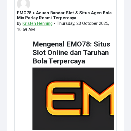
EMO78 > Acuan Bandar Slot & Situs Agen Bola
Number of replies: 0
Mix Parlay Resmi Terpercaya
by
Kristen Henning
-
Thursday, 23 October 2025,
10:59 AM
Mengenal EMO78: Situs
Slot Online dan Taruhan
Bola Terpercaya