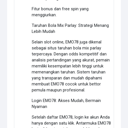
Fitur bonus dan free spin yang
menggiurkan.
Taruhan Bola Mix Parlay: Strategi Menang
Lebih Mudah
Selain slot online, EMO78 juga dikenal
sebagai situs taruhan bola mix parlay
terpercaya. Dengan odds kompetitif dan
analisis pertandingan yang akurat, pemain
memiliki kesempatan lebih tinggi untuk
memenangkan taruhan. Sistem taruhan
yang transparan dan mudah dipahami
membuat EMO78 cocok untuk bettor
pemula maupun profesional.
Login EMO78: Akses Mudah, Bermain
Nyaman
Setelah daftar EMO78, login ke akun Anda
hanya dengan satu klik. Antarmuka EMO78