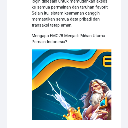
login didesain untuk memudahkan akses
ke semua permainan dan taruhan favorit.
Selain itu, sistem keamanan canggih
memastikan semua data pribadi dan
transaksi tetap aman.
Mengapa EMO78 Menjadi Pilihan Utama
Pemain Indonesia?