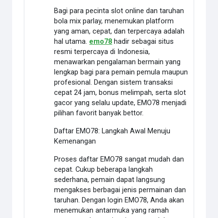
Bagi para pecinta slot online dan taruhan
bola mix parlay, menemukan platform
yang aman, cepat, dan terpercaya adalah
hal utama.
emo78
hadir sebagai situs
resmi terpercaya di Indonesia,
menawarkan pengalaman bermain yang
lengkap bagi para pemain pemula maupun
profesional. Dengan sistem transaksi
cepat 24 jam, bonus melimpah, serta slot
gacor yang selalu update, EMO78 menjadi
pilihan favorit banyak bettor.
Daftar EMO78: Langkah Awal Menuju
Kemenangan
Proses daftar EMO78 sangat mudah dan
cepat. Cukup beberapa langkah
sederhana, pemain dapat langsung
mengakses berbagai jenis permainan dan
taruhan. Dengan login EMO78, Anda akan
menemukan antarmuka yang ramah