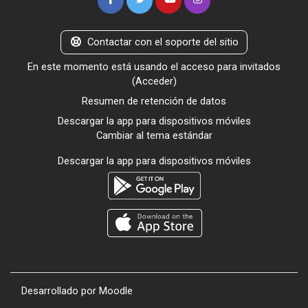
Contactar con el soporte del sitio
En este momento está usando el acceso para invitados
(
Acceder
)
Resumen de retención de datos
Descargar la app para dispositivos móviles
Cambiar al tema estándar
Descargar la app para dispositivos móviles
Desarrollado por
Moodle