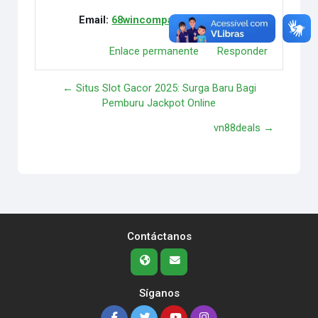
Email:
68wincompany@gmail.com
Enlace permanente
Responder
← Situs Slot Gacor 2025: Surga Baru Bagi
Pemburu Jackpot Online
vn88deals →
Contáctanos
Síganos