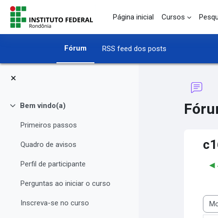
Ir para o conteúdo principal
Página inicial
Cursos
Pesqu
Fórum
RSS feed dos posts
Fóru
Bem vindo(a)
Contrair
Primeiros passos
c1
Quadro de avisos
Perfil de participante
Perguntas ao iniciar o curso
Inscreva-se no curso
Modo