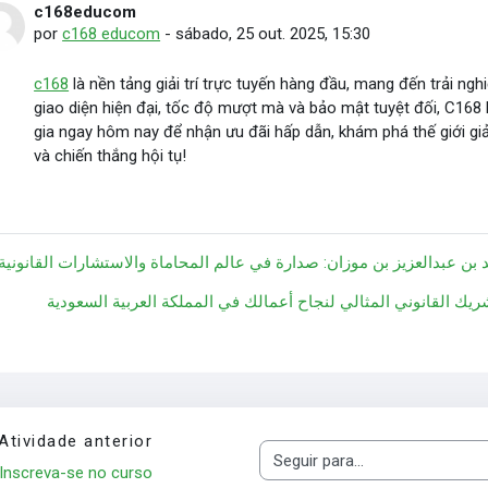
c168educom
Número de respostas: 0
por
c168 educom
-
sábado, 25 out. 2025, 15:30
c168
là nền tảng giải trí trực tuyến hàng đầu, mang đến trải ng
giao diện hiện đại, tốc độ mượt mà và bảo mật tuyệt đối, C168 
gia ngay hôm nay để nhận ưu đãi hấp dẫn, khám phá thế giới giải
và chiến thắng hội tụ!
◀︎ ن عبدالعزيز بن موزان: صدارة في عالم المحاماة والاستشارات القانونية
Atividade anterior
Seguir para...
Inscreva-se no curso