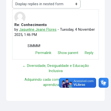
Display mode
Re: Conhecimento
Number of replies: 0
by
Jaqueline Jeane Flores
-
Tuesday, 4 November
2025, 1:46 PM
SIMMM!
Permalink
Show parent
Reply
← Diversidade, Desigualdade e Educação
Inclusiva
Adquirindo cada compartilhamento de
aprendizado →