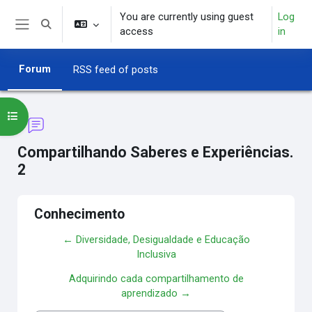
Skip to main content
You are currently using guest
Log
Toggle search input
access
in
Side panel
Forum
RSS feed of posts
Open course index
Compartilhando Saberes e Experiências.
2
Conhecimento
← Diversidade, Desigualdade e Educação
Inclusiva
Adquirindo cada compartilhamento de
aprendizado →