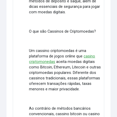
métodos de depósito e saque, além de
dicas essenciais de segurança para jogar
com moedas digitais.
O que são Cassinos de Criptomoedas?
Um cassino criptomoedas é uma
plataforma de jogos online que
casino
criptomonedas
aceita moedas digitais
como Bitcoin, Ethereum, Litecoin e outras
criptomoedas populares. Diferente dos
cassinos tradicionais, essas plataformas
oferecem transações rápidas, taxas
menores e maior privacidade.
Ao contrário de métodos bancários
convencionais, cassino bitcoin ou casino