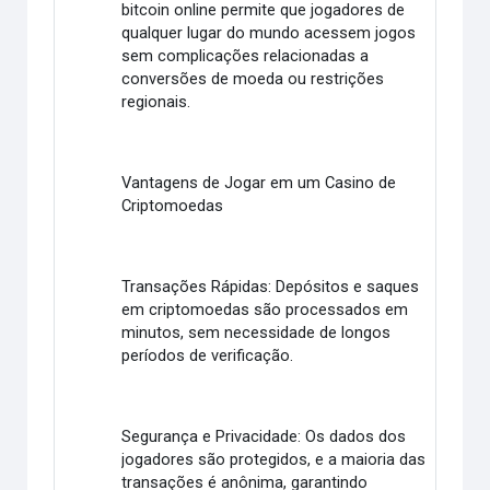
bitcoin online permite que jogadores de
qualquer lugar do mundo acessem jogos
sem complicações relacionadas a
conversões de moeda ou restrições
regionais.
Vantagens de Jogar em um Casino de
Criptomoedas
Transações Rápidas: Depósitos e saques
em criptomoedas são processados em
minutos, sem necessidade de longos
períodos de verificação.
Segurança e Privacidade: Os dados dos
jogadores são protegidos, e a maioria das
transações é anônima, garantindo