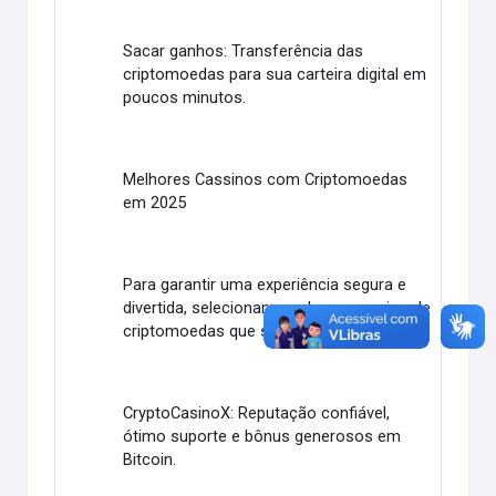
Sacar ganhos: Transferência das
criptomoedas para sua carteira digital em
poucos minutos.
Melhores Cassinos com Criptomoedas
em 2025
Para garantir uma experiência segura e
divertida, selecionamos alguns cassino de
criptomoedas que se destacam em 2025:
CryptoCasinoX: Reputação confiável,
ótimo suporte e bônus generosos em
Bitcoin.