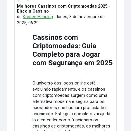
Melhores Cassinos com Criptomoedas 2025 -
Número de respuestas: 0
Bitcoin Cassino
de
Kristen Henning
-
lunes, 3 de noviembre de
2025, 06:29
Cassinos com
Criptomoedas: Guia
Completo para Jogar
com Segurança em 2025
O universo dos jogos online está
evoluindo rapidamente, e os cassinos
com criptomoedas surgem como uma
alternativa moderna e segura para os
apostadores que buscam praticidade e
anonimato. Este guia completo vai ajudá-
lo a entender como funcionam os
cassinos de criptomoedas, os melhores