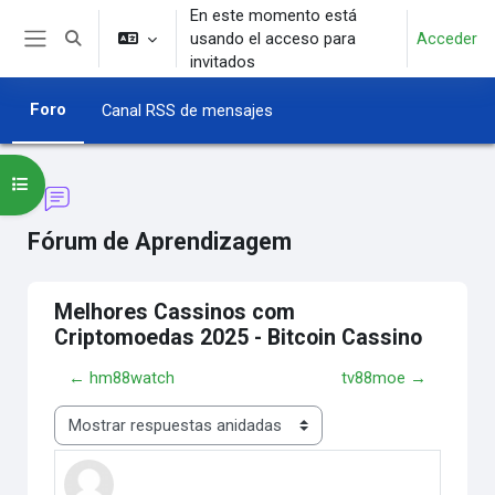
Salta al contenido principal
En este momento está
usando el acceso para
Acceder
Selector de búsqueda de entrada
Panel lateral
invitados
Foro
Canal RSS de mensajes
Abrir índice del curso
Fórum de Aprendizagem
Melhores Cassinos com
Criptomoedas 2025 - Bitcoin Cassino
← hm88watch
tv88moe →
Mostrar modo