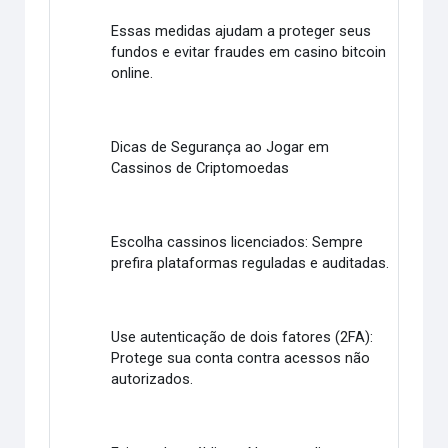
Essas medidas ajudam a proteger seus
fundos e evitar fraudes em casino bitcoin
online.
Dicas de Segurança ao Jogar em
Cassinos de Criptomoedas
Escolha cassinos licenciados: Sempre
prefira plataformas reguladas e auditadas.
Use autenticação de dois fatores (2FA):
Protege sua conta contra acessos não
autorizados.