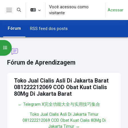
Ir para o conteúdo principal
Você acessou como
Acessar
Alternar entrada de pesquisa
visitante
Painel lateral
Fórum
RSS feed dos posts
Abrir índice do curso
Fórum de Aprendizagem
Toko Jual Cialis Asli Di Jakarta Barat
081222212069 COD Obat Kuat Cialis
80Mg Di Jakarta Barat
← Telegram X完全功能大全与实用技巧集合
Toko Jual Cialis Asli Di Jakarta Timur
081222212069 COD Obat Kuat Cialis 80Mg Di
Jakarta Timur →