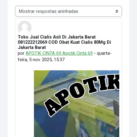
Modo de visualização
Toko Jual Cialis Asli Di Jakarta Barat
Número de respostas: 0
081222212069 COD Obat Kuat Cialis 80Mg Di
Jakarta Barat
por
APOTIK CINTA 69 Apotik Cinta 69
-
quarta-
feira, 5 nov. 2025, 15:37