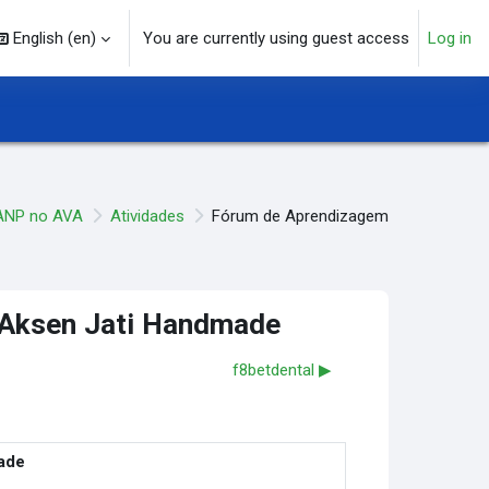
English ‎(en)‎
You are currently using guest access
Log in
arch input
ANP no AVA
Atividades
Fórum de Aprendizagem
 Aksen Jati Handmade
f8betdental ▶︎
ade