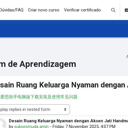
Dúvidas/FAQ
Criar novo curso
Verificar certificado
Toggle se
m de Aprendizagem
sain Ruang Keluarga Nyaman dengan
︎ 爱思助手电脑版下载安装及使用常见问题
lay mode
Desain Ruang Keluarga Nyaman dengan Aksen Jati Handm
Number of replies: 0
by
suksesmuda amin
-
Friday, 7 November 2025, 4:07 PM