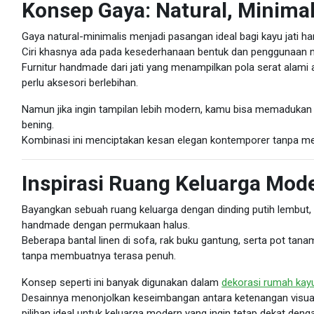
Konsep Gaya: Natural, Minima
Gaya natural-minimalis menjadi pasangan ideal bagi kayu jati 
Ciri khasnya ada pada kesederhanaan bentuk dan penggunaan m
Furnitur handmade dari jati yang menampilkan pola serat alami 
perlu aksesori berlebihan.
Namun jika ingin tampilan lebih modern, kamu bisa memadukan
bening.
Kombinasi ini menciptakan kesan elegan kontemporer tanpa men
Inspirasi Ruang Keluarga Mod
Bayangkan sebuah ruang keluarga dengan dinding putih lembut, la
handmade dengan permukaan halus.
Beberapa bantal linen di sofa, rak buku gantung, serta pot t
tanpa membuatnya terasa penuh.
Konsep seperti ini banyak digunakan dalam
dekorasi rumah kay
Desainnya menonjolkan keseimbangan antara ketenangan visual 
pilihan ideal untuk keluarga modern yang ingin tetap dekat deng