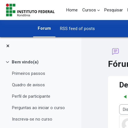
Skip to main content
Home
Cursos
Pesquisar
Forum
RSS feed of posts
Fóru
Bem vindo(a)
Collapse
Primeiros passos
De
Quadro de avisos
Perfil de participante
◀
Perguntas ao iniciar o curso
Disp
Inscreva-se no curso