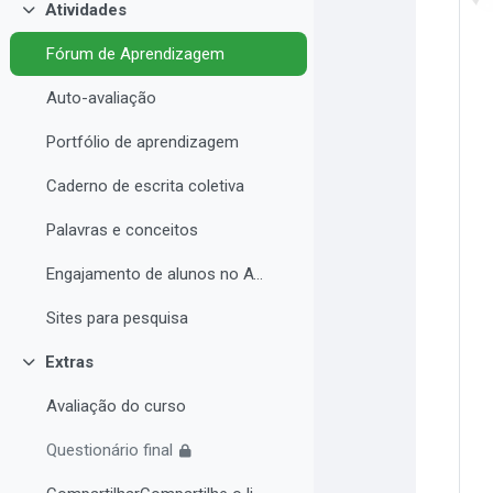
Atividades
Collapse
Fórum de Aprendizagem
Auto-avaliação
Portfólio de aprendizagem
Caderno de escrita coletiva
Palavras e conceitos
Engajamento de alunos no AVA e Desempenho Acadêmico
Sites para pesquisa
Extras
Collapse
Avaliação do curso
Questionário final