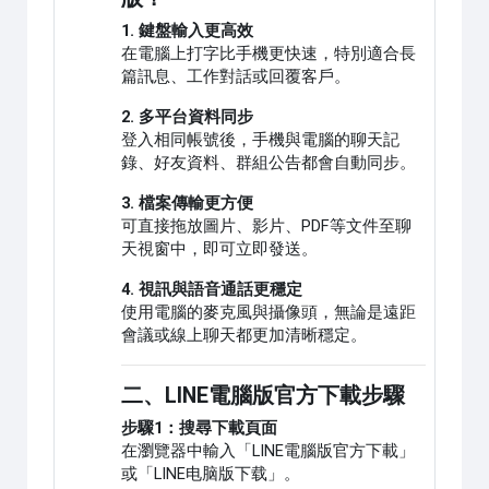
1. 鍵盤輸入更高效
在電腦上打字比手機更快速，特別適合長
篇訊息、工作對話或回覆客戶。
2. 多平台資料同步
登入相同帳號後，手機與電腦的聊天記
錄、好友資料、群組公告都會自動同步。
3. 檔案傳輸更方便
可直接拖放圖片、影片、PDF等文件至聊
天視窗中，即可立即發送。
4. 視訊與語音通話更穩定
使用電腦的麥克風與攝像頭，無論是遠距
會議或線上聊天都更加清晰穩定。
二、LINE電腦版官方下載步驟
步驟1：搜尋下載頁面
在瀏覽器中輸入「LINE電腦版官方下載」
或「LINE电脑版下载」。