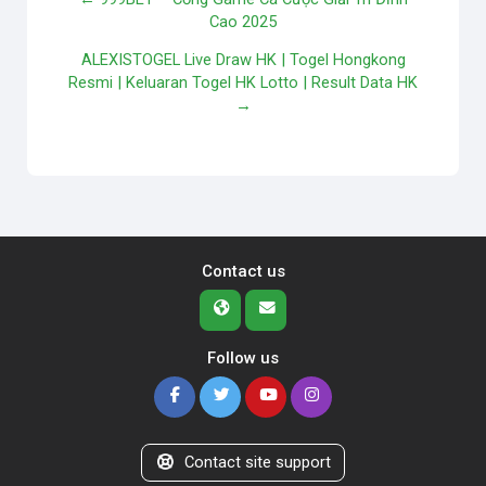
Cao 2025
ALEXISTOGEL Live Draw HK | Togel Hongkong
Resmi | Keluaran Togel HK Lotto | Result Data HK
→
Contact us
Follow us
Contact site support