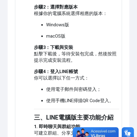
步驟2：選擇對應版本
根據你的電腦系統選擇相應的版本：
Windows版
macOS版
步驟3：下載與安裝
點擊下載後，等待安裝包完成，然後按照
提示完成安裝流程。
步驟4：登入LINE帳號
你可以選擇以下任一方式：
使用電子郵件與密碼登入；
使用手機LINE掃描QR Code登入。
三、LINE電腦版主要功能介紹
1. 即時聊天與群組功能
可建立群組、分享文件、設定公告或日程