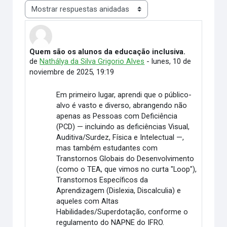
Mostrar modo
Quem são os alunos da educação inclusiva.
Número de respuestas: 0
de
Nathálya da Silva Grigorio Alves
-
lunes, 10 de
noviembre de 2025, 19:19
Em primeiro lugar, aprendi que o público-
alvo é vasto e diverso, abrangendo não
apenas as Pessoas com Deficiência
(PCD) — incluindo as deficiências Visual,
Auditiva/Surdez, Física e Intelectual —,
mas também estudantes com
Transtornos Globais do Desenvolvimento
(como o TEA, que vimos no curta "Loop"),
Transtornos Específicos da
Aprendizagem (Dislexia, Discalculia) e
aqueles com Altas
Habilidades/Superdotação, conforme o
regulamento do NAPNE do IFRO.