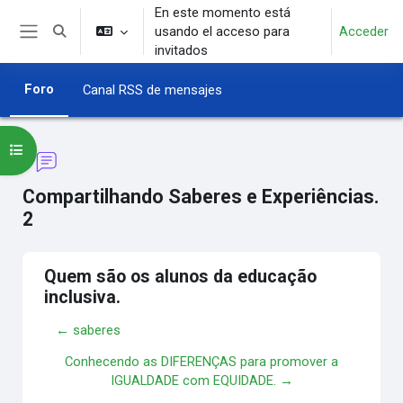
Salta al contenido principal
En este momento está
usando el acceso para
Acceder
Selector de búsqueda de entrada
Panel lateral
invitados
Foro
Canal RSS de mensajes
Abrir índice del curso
Compartilhando Saberes e Experiências.
2
Quem são os alunos da educação
inclusiva.
← saberes
Conhecendo as DIFERENÇAS para promover a
IGUALDADE com EQUIDADE. →