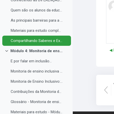
Conhecendo as DIFERENÇAS para promover a IGUALDADE com EQUIDADE.
Quem são os alunos da educação inclusiva.
As principais barreiras para a inclusão.
Materiais para estudo complementar - Módulo 3.
Compartilhando Saberes e Experiências. 2
◀︎
Módulo 4: Monitoria de ensino inclusiva no processo formativo de estudantes com Necessidades Educacionais Específicas - NEE no contexto da Educação Profissional e Tecnológica.
Colapsar
E por falar em inclusão...
Monitoria de ensino inclusiva junto a estudante com Necessidades Educacionais Específicas - NEE no contexto da Educação Profissional e Tecnológica.
Monitoria de Ensino Inclusivo: Conceitos e Objetivos.
Contribuições da Monitoria de ensino inclusiva para o estudante com Necessidades Educacionais Específicas.
Glossário - Monitoria de ensino e educação inclusiva.
Materiais para estudo - Módulo 4.