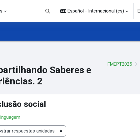
s
Español - Internacional ‎(es)‎
E
Selector de búsqueda de entrada
FMEPT2025
artilhando Saberes e
iências. 2
clusão social
 linguagem
rar modo