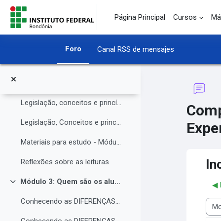
O Instituto Federal de Rondônia - IFRO
Salta al contenido principal
Página Principal
Cursos
Má
Núcleo de Atendimento às Pessoas com Necessidades Educacionais Específicas (NAPNE)
Materiais complementares do Módulo 1
Foro
Canal RSS de mensajes
Compartilhando Saberes e Experiências.
Módulo 2: Legislação, Conceitos e princípios da educação inclusiva.
Colapsar
Legislação, conceitos e princípios da educação inclusiva.
Comp
Legislação, Conceitos e princípios da educação inclusiva (parte 2)
Exper
Materiais para estudo - Módulo 2.
In
Reflexões sobre as leituras.
Módulo 3: Quem são os alunos da educação inclusiva.
◀︎
Colapsar
Conhecendo as DIFERENÇAS para promover a IGUALDADE com EQUIDADE.
Most