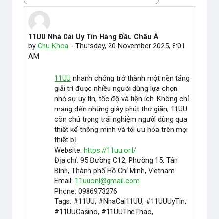
11UU Nhà Cái Uy Tín Hàng Đầu Châu Á
Number of replies: 0
by
Chu Khoa
-
Thursday, 20 November 2025, 8:01
AM
11UU
nhanh chóng trở thành một nền tảng
giải trí được nhiều người dùng lựa chọn
nhờ sự uy tín, tốc độ và tiện ích. Không chỉ
mang đến những giây phút thư giãn, 11UU
còn chú trọng trải nghiệm người dùng qua
thiết kế thông minh và tối ưu hóa trên mọi
thiết bị.
Website:
https://11uu.onl/
Địa chỉ: 95 Đường C12, Phường 15, Tân
Bình, Thành phố Hồ Chí Minh, Vietnam
Email:
11uuonl@gmail.com
Phone: 0986973276
Tags: #11UU, #NhaCai11UU, #11UUUyTin,
#11UUCasino, #11UUTheThao,