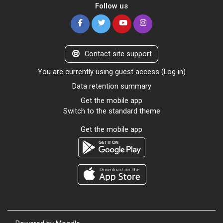
Follow us
Contact site support
You are currently using guest access (
Log in
)
Data retention summary
Get the mobile app
Switch to the standard theme
Get the mobile app