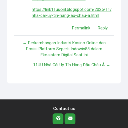
https://link11uuonl.blogspot.com/2025/11/11uu-
nha-cai-uy-tin-hang-au-chau-a.html
Permalink
Reply
← Perkembangan Industri Kasino Online dan
Posisi Platform Seperti Indowin88 dalam
Ekosistem Digital Saat Ini
11UU Nhà Cái Uy Tín Hàng Đầu Châu Á →
Contact us