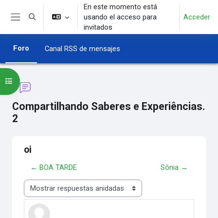
Salta al contenido principal
En este momento está
usando el acceso para
Acceder
Selector de búsqueda de entrada
Panel lateral
invitados
Foro
Canal RSS de mensajes
Abrir índice del curso
Compartilhando Saberes e Experiências.
2
oi
← BOA TARDE
Sônia →
Mostrar modo