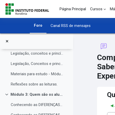
O Instituto Federal de Rondônia - IFRO
Salta al contenido principal
Página Principal
Cursos
Má
Núcleo de Atendimento às Pessoas com Necessidades Educacionais Específicas (NAPNE)
Materiais complementares do Módulo 1
Foro
Canal RSS de mensajes
Compartilhando Saberes e Experiências.
Módulo 2: Legislação, Conceitos e princípios da educação inclusiva.
Colapsar
Legislação, conceitos e princípios da educação inclusiva.
Comp
Legislação, Conceitos e princípios da educação inclusiva (parte 2)
Sabe
Exper
Materiais para estudo - Módulo 2.
Reflexões sobre as leituras.
Qu
Módulo 3: Quem são os alunos da educação inclusiva.
Colapsar
Conhecendo as DIFERENÇAS para promover a IGUALDADE com EQUIDADE.
◀︎