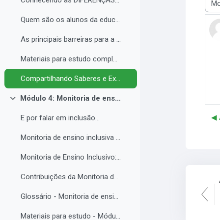
Conhecendo as DIFERENÇAS para promover a IGUALDADE com EQUIDADE.
Most
Quem são os alunos da educação inclusiva.
As principais barreiras para a inclusão.
Materiais para estudo complementar - Módulo 3.
Compartilhando Saberes e Experiências. 2
Módulo 4: Monitoria de ensino inclusiva no processo formativo de estudantes com Necessidades Educacionais Específicas - NEE no contexto da Educação Profissional e Tecnológica.
Colapsar
◀︎
E por falar em inclusão...
Monitoria de ensino inclusiva junto a estudante com Necessidades Educacionais Específicas - NEE no contexto da Educação Profissional e Tecnológica.
Monitoria de Ensino Inclusivo: Conceitos e Objetivos.
Contribuições da Monitoria de ensino inclusiva para o estudante com Necessidades Educacionais Específicas.
Glossário - Monitoria de ensino e educação inclusiva.
Materiais para estudo - Módulo 4.