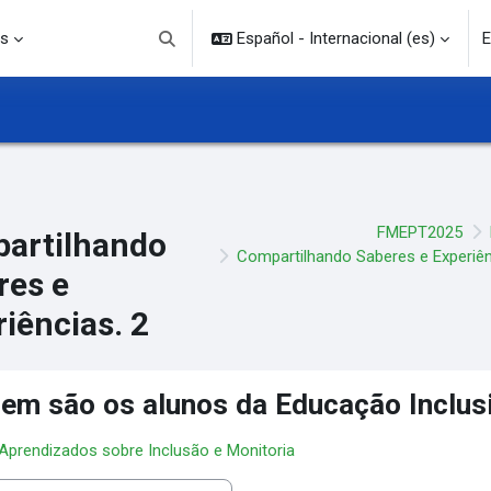
s
Español - Internacional ‎(es)‎
E
Selector de búsqueda de entrada
FMEPT2025
artilhando
Compartilhando Saberes e Experiên
res e
iências. 2
em são os alunos da Educação Inclus
 Aprendizados sobre Inclusão e Monitoria