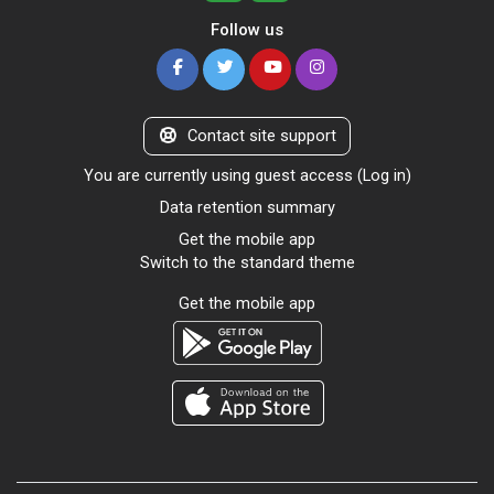
Follow us
Contact site support
You are currently using guest access (
Log in
)
Data retention summary
Get the mobile app
Switch to the standard theme
Get the mobile app