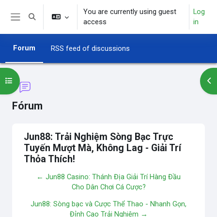
Skip to main content
You are currently using guest
Log
Toggle search input
access
in
Side panel
Forum
RSS feed of discussions
Open course index
Op
Fórum
Jun88: Trải Nghiệm Sòng Bạc Trực
Tuyến Mượt Mà, Không Lag - Giải Trí
Thỏa Thích!
← Jun88 Casino: Thánh Địa Giải Trí Hàng Đầu
Cho Dân Chơi Cá Cược?
Jun88: Sòng bạc và Cược Thể Thao - Nhanh Gọn,
Đỉnh Cao Trải Nghiệm →