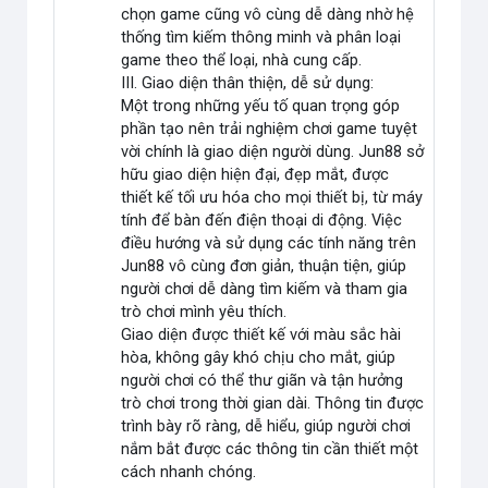
chọn game cũng vô cùng dễ dàng nhờ hệ
thống tìm kiếm thông minh và phân loại
game theo thể loại, nhà cung cấp.
III. Giao diện thân thiện, dễ sử dụng:
Một trong những yếu tố quan trọng góp
phần tạo nên trải nghiệm chơi game tuyệt
vời chính là giao diện người dùng. Jun88 sở
hữu giao diện hiện đại, đẹp mắt, được
thiết kế tối ưu hóa cho mọi thiết bị, từ máy
tính để bàn đến điện thoại di động. Việc
điều hướng và sử dụng các tính năng trên
Jun88 vô cùng đơn giản, thuận tiện, giúp
người chơi dễ dàng tìm kiếm và tham gia
trò chơi mình yêu thích.
Giao diện được thiết kế với màu sắc hài
hòa, không gây khó chịu cho mắt, giúp
người chơi có thể thư giãn và tận hưởng
trò chơi trong thời gian dài. Thông tin được
trình bày rõ ràng, dễ hiểu, giúp người chơi
nắm bắt được các thông tin cần thiết một
cách nhanh chóng.