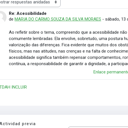
rar modo
Re: Acessibilidade
Número de respuestas: 0
de
MARIA DO CARMO SOUZA DA SILVA MORAES
-
sábado, 13 
Ao refletir sobre o tema, compreendo que a acessibilidade não
comumente lembradas. Ela envolve, sobretudo, uma postura h
valorização das diferenças. Fica evidente que muitos dos ob
físicos, mas nas atitudes, nas crenças e na falta de conheci
acessibilidade significa também repensar comportamentos, r
contínua, a responsabilidade de garantir a dignidade, a partic
Enlace permanent
 TDAH INCLUIR
Actividad previa