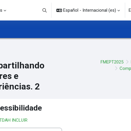
s
Español - Internacional ‎(es)‎
E
Selector de búsqueda de entrada
FMEPT2025
artilhando
Compa
res e
iências. 2
essibilidade
 TDAH INCLUIR