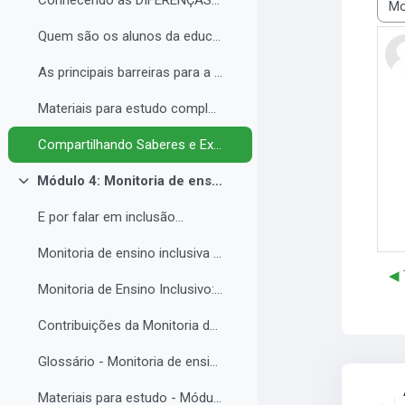
Conhecendo as DIFERENÇAS para promover a IGUALDADE com EQUIDADE.
Most
Quem são os alunos da educação inclusiva.
As principais barreiras para a inclusão.
Materiais para estudo complementar - Módulo 3.
Compartilhando Saberes e Experiências. 2
Módulo 4: Monitoria de ensino inclusiva no processo formativo de estudantes com Necessidades Educacionais Específicas - NEE no contexto da Educação Profissional e Tecnológica.
Colapsar
E por falar em inclusão...
Monitoria de ensino inclusiva junto a estudante com Necessidades Educacionais Específicas - NEE no contexto da Educação Profissional e Tecnológica.
◀︎
Monitoria de Ensino Inclusivo: Conceitos e Objetivos.
Contribuições da Monitoria de ensino inclusiva para o estudante com Necessidades Educacionais Específicas.
Glossário - Monitoria de ensino e educação inclusiva.
Materiais para estudo - Módulo 4.