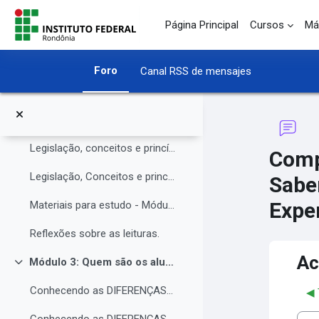
O Instituto Federal de Rondônia - IFRO
Salta al contenido principal
Página Principal
Cursos
Má
Núcleo de Atendimento às Pessoas com Necessidades Educacionais Específicas (NAPNE)
Materiais complementares do Módulo 1
Foro
Canal RSS de mensajes
Compartilhando Saberes e Experiências.
Módulo 2: Legislação, Conceitos e princípios da educação inclusiva.
Colapsar
Legislação, conceitos e princípios da educação inclusiva.
Comp
Legislação, Conceitos e princípios da educação inclusiva (parte 2)
Sabe
Exper
Materiais para estudo - Módulo 2.
Reflexões sobre as leituras.
Ac
Módulo 3: Quem são os alunos da educação inclusiva.
Colapsar
Conhecendo as DIFERENÇAS para promover a IGUALDADE com EQUIDADE.
◀︎