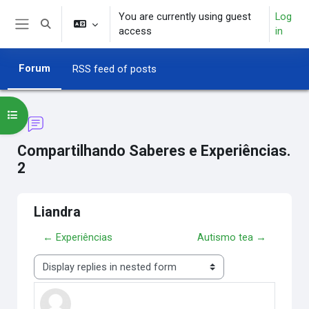
Skip to main content
You are currently using guest
Log
Toggle search input
access
in
Side panel
Forum
RSS feed of posts
Open course index
Compartilhando Saberes e Experiências.
2
Liandra
← Experiências
Autismo tea →
Display mode