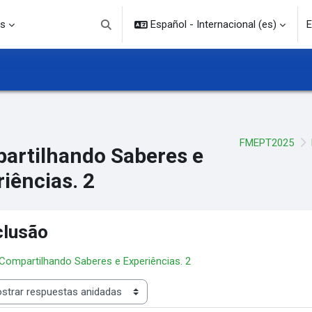
s
Español - Internacional ‎(es)‎
E
Selector de búsqueda de entrada
FMEPT2025
artilhando Saberes e
iências. 2
clusão
 Compartilhando Saberes e Experiências. 2
rar modo