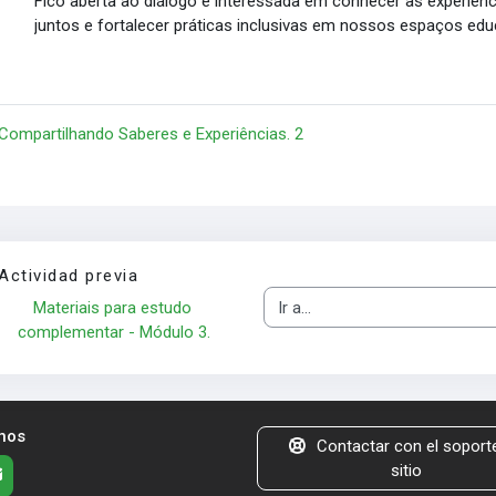
Fico aberta ao diálogo e interessada em conhecer as experiên
juntos e fortalecer práticas inclusivas em nossos espaços edu
 Compartilhando Saberes e Experiências. 2
Actividad previa
Materiais para estudo 
Ir a...
complementar - Módulo 3.
nos
Contactar con el soporte
sitio