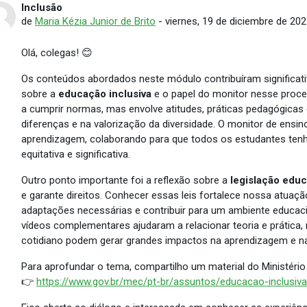
Inclusão
Número de respuestas: 0
de
Maria Kézia Junior de Brito
-
viernes, 19 de diciembre de 202
Olá, colegas! 😊
Os conteúdos abordados neste módulo contribuíram significa
sobre a
educação inclusiva
e o papel do monitor nesse proce
a cumprir normas, mas envolve atitudes, práticas pedagógicas
diferenças e na valorização da diversidade. O monitor de ensi
aprendizagem, colaborando para que todos os estudantes te
equitativa e significativa.
Outro ponto importante foi a reflexão sobre a
legislação educ
e garante direitos. Conhecer essas leis fortalece nossa atuação,
adaptações necessárias e contribuir para um ambiente educacio
vídeos complementares ajudaram a relacionar teoria e práti
cotidiano podem gerar grandes impactos na aprendizagem e na
Para aprofundar o tema, compartilho um material do Ministéri
👉
https://www.gov.br/mec/pt-br/assuntos/educacao-inclusiv