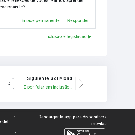
cias e reflexões de vocês. Vamos aprender
cacionais! 🌱
Enlace permanente
Responder
iclusao e legislacao ▶︎
Siguiente actividad
E por falar em inclusão...
Descargar la app para dispositivos
 del
móviles