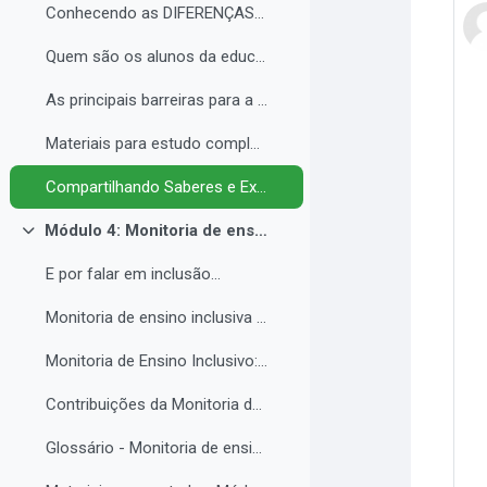
Conhecendo as DIFERENÇAS para promover a IGUALDADE com EQUIDADE.
Quem são os alunos da educação inclusiva.
As principais barreiras para a inclusão.
Materiais para estudo complementar - Módulo 3.
Compartilhando Saberes e Experiências. 2
Módulo 4: Monitoria de ensino inclusiva no processo formativo de estudantes com Necessidades Educacionais Específicas - NEE no contexto da Educação Profissional e Tecnológica.
Colapsar
E por falar em inclusão...
Monitoria de ensino inclusiva junto a estudante com Necessidades Educacionais Específicas - NEE no contexto da Educação Profissional e Tecnológica.
Monitoria de Ensino Inclusivo: Conceitos e Objetivos.
Contribuições da Monitoria de ensino inclusiva para o estudante com Necessidades Educacionais Específicas.
Glossário - Monitoria de ensino e educação inclusiva.