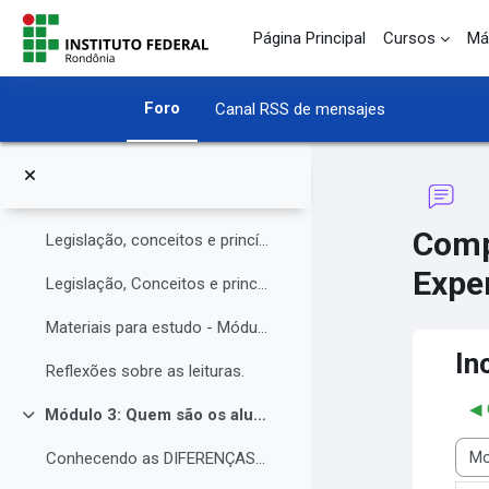
Salta al contenido principal
O Instituto Federal de Rondônia - IFRO
Página Principal
Cursos
Má
Núcleo de Atendimento às Pessoas com Necessidades Educacionais Específicas (NAPNE)
Foro
Canal RSS de mensajes
Materiais complementares do Módulo 1
Compartilhando Saberes e Experiências.
Módulo 2: Legislação, Conceitos e princípios da educação inclusiva.
Colapsar
Comp
Legislação, conceitos e princípios da educação inclusiva.
Exper
Legislação, Conceitos e princípios da educação inclusiva (parte 2)
Materiais para estudo - Módulo 2.
In
Reflexões sobre as leituras.
◀︎
Módulo 3: Quem são os alunos da educação inclusiva.
Colapsar
Conhecendo as DIFERENÇAS para promover a IGUALDADE com EQUIDADE.
Most