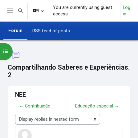
Skip to main content
You are currently using guest
Log
Toggle search input
access
in
Side panel
Forum
RSS feed of posts
Open course index
Compartilhando Saberes e Experiências.
2
NEE
← Contribuição
Educação especial →
Display mode