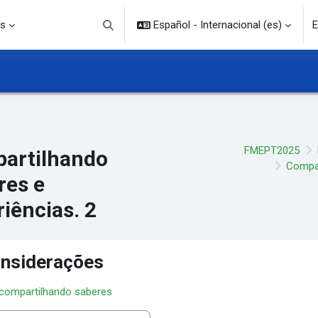
s
Español - Internacional ‎(es)‎
E
Selector de búsqueda de entrada
FMEPT2025
artilhando
Compar
res e
iências. 2
nsiderações
 compartilhando saberes