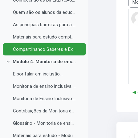
Conhecendo as DIFERENÇAS para promover a IGUALDADE com EQUIDADE.
Most
Quem são os alunos da educação inclusiva.
As principais barreiras para a inclusão.
Materiais para estudo complementar - Módulo 3.
Compartilhando Saberes e Experiências. 2
Módulo 4: Monitoria de ensino inclusiva no processo formativo de estudantes com Necessidades Educacionais Específicas - NEE no contexto da Educação Profissional e Tecnológica.
Colapsar
E por falar em inclusão...
Monitoria de ensino inclusiva junto a estudante com Necessidades Educacionais Específicas - NEE no contexto da Educação Profissional e Tecnológica.
◀︎
Monitoria de Ensino Inclusivo: Conceitos e Objetivos.
Contribuições da Monitoria de ensino inclusiva para o estudante com Necessidades Educacionais Específicas.
Glossário - Monitoria de ensino e educação inclusiva.
Materiais para estudo - Módulo 4.