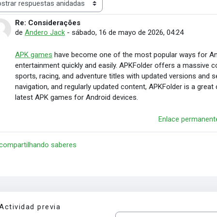
rar modo
Re: Considerações
Número de respuestas: 0
de
Andero Jack
-
sábado, 16 de mayo de 2026, 04:24
APK games
have become one of the most popular ways for And
entertainment quickly and easily. APKFolder offers a massive co
sports, racing, and adventure titles with updated versions and
navigation, and regularly updated content, APKFolder is a great
latest APK games for Android devices.
Enlace permanent
 compartilhando saberes
Actividad previa