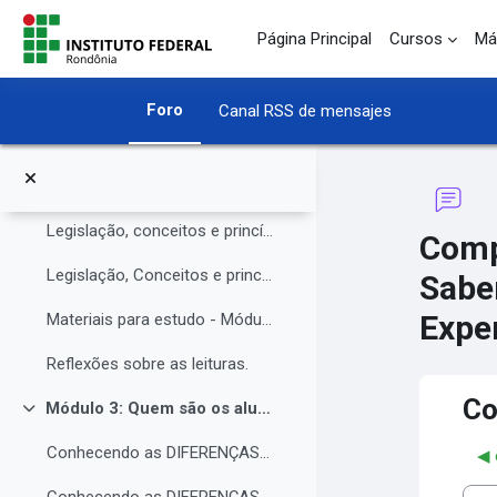
O Instituto Federal de Rondônia - IFRO
Salta al contenido principal
Página Principal
Cursos
Má
Núcleo de Atendimento às Pessoas com Necessidades Educacionais Específicas (NAPNE)
Materiais complementares do Módulo 1
Foro
Canal RSS de mensajes
Compartilhando Saberes e Experiências.
Módulo 2: Legislação, Conceitos e princípios da educação inclusiva.
Colapsar
Legislação, conceitos e princípios da educação inclusiva.
Comp
Legislação, Conceitos e princípios da educação inclusiva (parte 2)
Sabe
Exper
Materiais para estudo - Módulo 2.
Reflexões sobre as leituras.
Co
Módulo 3: Quem são os alunos da educação inclusiva.
Colapsar
Conhecendo as DIFERENÇAS para promover a IGUALDADE com EQUIDADE.
◀︎