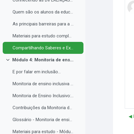
Conhecendo as DIFERENÇAS para promover a IGUALDADE com EQUIDADE.
Quem são os alunos da educação inclusiva.
As principais barreiras para a inclusão.
Materiais para estudo complementar - Módulo 3.
Compartilhando Saberes e Experiências. 2
Módulo 4: Monitoria de ensino inclusiva no processo formativo de estudantes com Necessidades Educacionais Específicas - NEE no contexto da Educação Profissional e Tecnológica.
Colapsar
E por falar em inclusão...
Monitoria de ensino inclusiva junto a estudante com Necessidades Educacionais Específicas - NEE no contexto da Educação Profissional e Tecnológica.
Monitoria de Ensino Inclusivo: Conceitos e Objetivos.
Contribuições da Monitoria de ensino inclusiva para o estudante com Necessidades Educacionais Específicas.
◀︎
Glossário - Monitoria de ensino e educação inclusiva.
Materiais para estudo - Módulo 4.