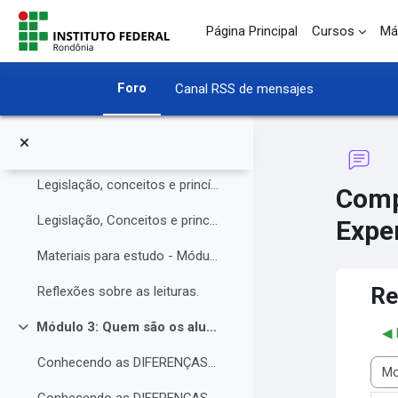
O Instituto Federal de Rondônia - IFRO
Salta al contenido principal
Página Principal
Cursos
Má
Núcleo de Atendimento às Pessoas com Necessidades Educacionais Específicas (NAPNE)
Materiais complementares do Módulo 1
Foro
Canal RSS de mensajes
Compartilhando Saberes e Experiências.
Módulo 2: Legislação, Conceitos e princípios da educação inclusiva.
Colapsar
Legislação, conceitos e princípios da educação inclusiva.
Comp
Legislação, Conceitos e princípios da educação inclusiva (parte 2)
Exper
Materiais para estudo - Módulo 2.
Re
Reflexões sobre as leituras.
Módulo 3: Quem são os alunos da educação inclusiva.
◀︎
Colapsar
Conhecendo as DIFERENÇAS para promover a IGUALDADE com EQUIDADE.
Most