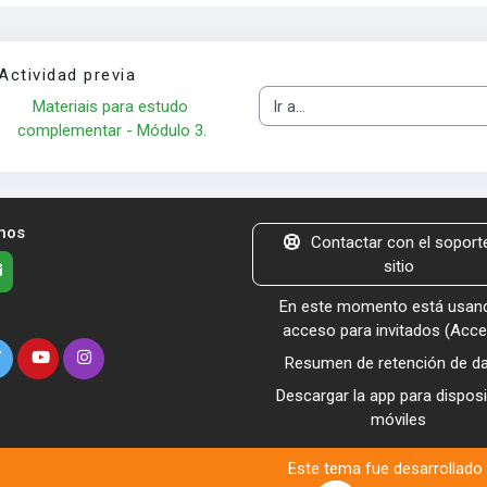
Actividad previa
Materiais para estudo 
Ir a...
complementar - Módulo 3.
nos
Contactar con el soporte
sitio
En este momento está usand
acceso para invitados (
Acce
Resumen de retención de d
Descargar la app para disposi
móviles
Este tema fue desarrollado