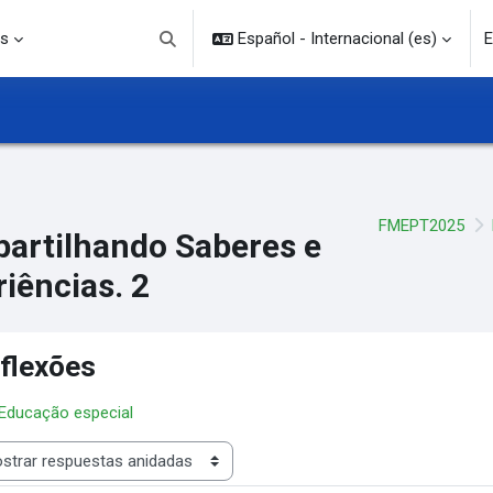
s
Español - Internacional ‎(es)‎
E
Selector de búsqueda de entrada
FMEPT2025
artilhando Saberes e
iências. 2
flexões
 Educação especial
rar modo