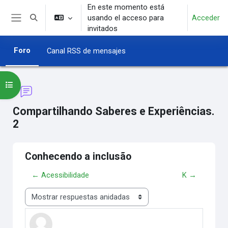
Salta al contenido principal
En este momento está
usando el acceso para
Acceder
Selector de búsqueda de entrada
Panel lateral
invitados
Foro
Canal RSS de mensajes
Abrir índice del curso
Compartilhando Saberes e Experiências.
2
Conhecendo a inclusão
← Acessibilidade
K →
Mostrar modo