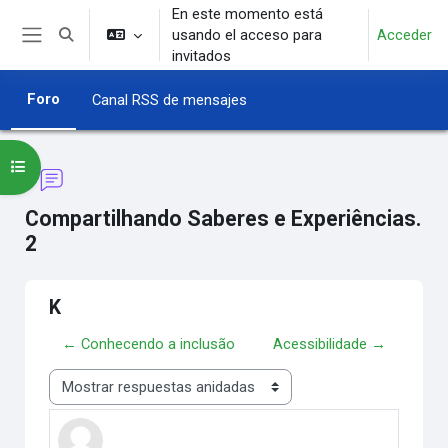
Salta al contenido principal
En este momento está
usando el acceso para
Acceder
Selector de búsqueda de entrada
Panel lateral
invitados
Foro
Canal RSS de mensajes
Abrir índice del curso
Compartilhando Saberes e Experiências.
2
K
← Conhecendo a inclusão
Acessibilidade →
Mostrar modo