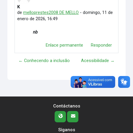
K
Número de respuestas: 0
de
melloprestes2008 DE MELLO
-
domingo, 11 de
enero de 2026, 16:49
nb
Enlace permanente
Responder
← Conhecendo a inclusão
Acessibilidade →
Contáctanos
Síganos