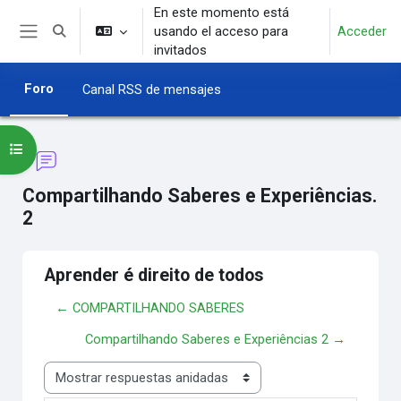
Salta al contenido principal
En este momento está
usando el acceso para
Acceder
Selector de búsqueda de entrada
Panel lateral
invitados
Foro
Canal RSS de mensajes
Abrir índice del curso
Compartilhando Saberes e Experiências.
2
Aprender é direito de todos
← COMPARTILHANDO SABERES
Compartilhando Saberes e Experiências 2 →
Mostrar modo