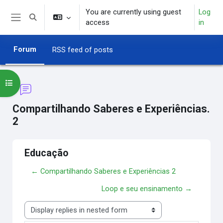
Skip to main content
You are currently using guest
Log
Toggle search input
access
in
Side panel
Forum
RSS feed of posts
Open course index
Compartilhando Saberes e Experiências.
2
Educação
← Compartilhando Saberes e Experiências 2
Loop e seu ensinamento →
Display mode