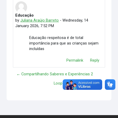
Educação
Number of replies: 0
by
Juliana Araújo Barreto
-
Wednesday, 14
January 2026, 7:52 PM
Educação respeitosa é de total
importância para que as crianças sejam
incluídas
Permalink
Reply
← Compartilhando Saberes e Experiências 2
Loop e seu ensinamento →