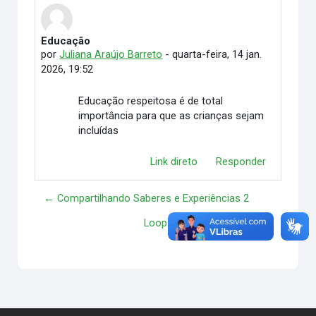
Educação
Número de respostas: 0
por
Juliana Araújo Barreto
-
quarta-feira, 14 jan.
2026, 19:52
Educação respeitosa é de total
importância para que as crianças sejam
incluídas
Link direto
Responder
← Compartilhando Saberes e Experiências 2
Loop e seu ensinamento →