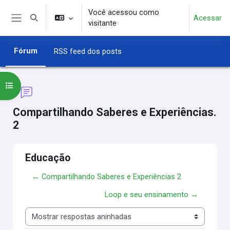
Ir para o conteúdo principal
Você acessou como
Acessar
Alternar entrada de pesquisa
visitante
Painel lateral
Fórum
RSS feed dos posts
Abrir índice do curso
Compartilhando Saberes e Experiências.
2
Educação
← Compartilhando Saberes e Experiências 2
Loop e seu ensinamento →
Modo de visualização