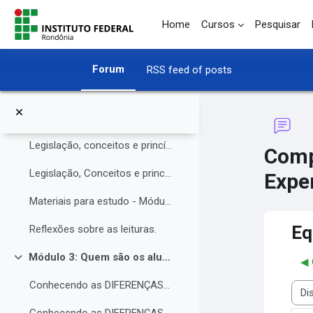
O Instituto Federal de Rondônia - IFRO
Skip to main content
Home
Cursos
Pesquisar
Núcleo de Atendimento às Pessoas com Necessidades Educacionais Específicas (NAPNE)
Materiais complementares do Módulo 1
Forum
RSS feed of posts
Compartilhando Saberes e Experiências.
Módulo 2: Legislação, Conceitos e princípios da educação inclusiva.
Collapse
Legislação, conceitos e princípios da educação inclusiva.
Comp
Legislação, Conceitos e princípios da educação inclusiva (parte 2)
Exper
Materiais para estudo - Módulo 2.
Eq
Reflexões sobre as leituras.
Módulo 3: Quem são os alunos da educação inclusiva.
◀︎
Collapse
Conhecendo as DIFERENÇAS para promover a IGUALDADE com EQUIDADE.
Disp