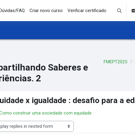
Dúvidas/FAQ
Criar novo curso
Verificar certificado
Toggle se
FMEPT2025
artilhando Saberes e
iências. 2
uidade x igualdade : desafio para a e
 Como construir uma sociedade com equidade
lay mode