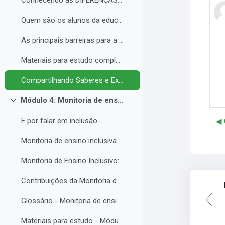
Conhecendo as DIFERENÇAS para promover a IGUALDADE com EQUIDADE.
Quem são os alunos da educação inclusiva.
As principais barreiras para a inclusão.
Materiais para estudo complementar - Módulo 3.
Compartilhando Saberes e Experiências. 2
Módulo 4: Monitoria de ensino inclusiva no processo formativo de estudantes com Necessidades Educacionais Específicas - NEE no contexto da Educação Profissional e Tecnológica.
Collapse
E por falar em inclusão...
◀︎
Monitoria de ensino inclusiva junto a estudante com Necessidades Educacionais Específicas - NEE no contexto da Educação Profissional e Tecnológica.
Monitoria de Ensino Inclusivo: Conceitos e Objetivos.
Contribuições da Monitoria de ensino inclusiva para o estudante com Necessidades Educacionais Específicas.
Glossário - Monitoria de ensino e educação inclusiva.
Materiais para estudo - Módulo 4.