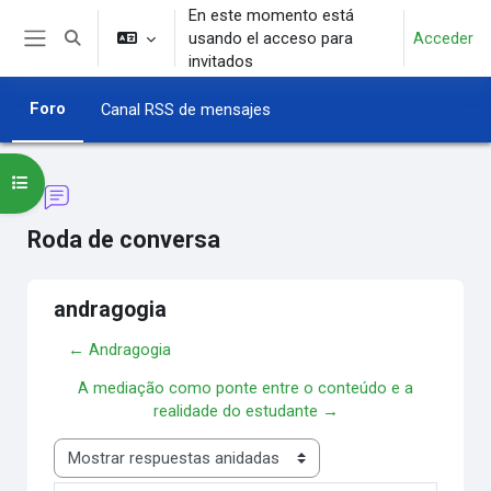
Salta al contenido principal
En este momento está
usando el acceso para
Acceder
Selector de búsqueda de entrada
Panel lateral
invitados
Foro
Canal RSS de mensajes
Abrir índice del curso
Roda de conversa
andragogia
← Andragogia
A mediação como ponte entre o conteúdo e a
realidade do estudante →
Mostrar modo