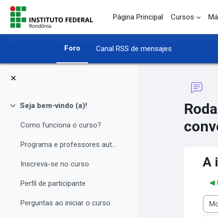
Salta al contenido principal
Página Principal
Cursos
Má
Foro
Canal RSS de mensajes
Roda
Seja bem-vindo (a)!
Colapsar
conv
Como funciona o curso?
Programa e professores autores
A 
Inscreva-se no curso
◀︎
Perfil de participante
Perguntas ao iniciar o curso
Most