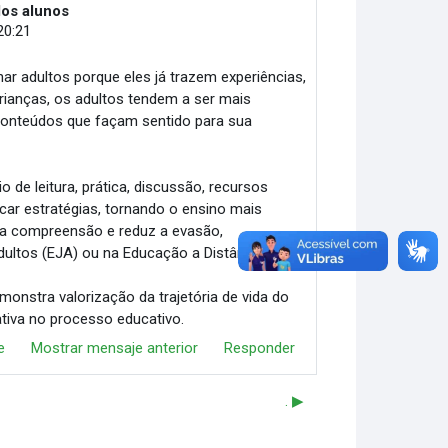
dos alunos
20:21
r adultos porque eles já trazem experiências,
crianças, os adultos tendem a ser mais
 conteúdos que façam sentido para sua
 de leitura, prática, discussão, recursos
car estratégias, tornando o ensino mais
ta a compreensão e reduz a evasão,
ltos (EJA) ou na Educação a Distância.
monstra valorização da trajetória de vida do
ativa no processo educativo.
e
Mostrar mensaje anterior
Responder
. ▶︎