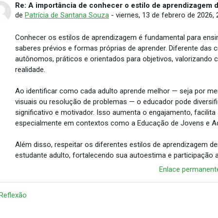
Re: A importância de conhecer o estilo de aprendizagem 
Número de respuestas: 0
de
Patrícia de Santana Souza
-
viernes, 13 de febrero de 2026, 
Conhecer os estilos de aprendizagem é fundamental para ensina
saberes prévios e formas próprias de aprender. Diferente das 
autônomos, práticos e orientados para objetivos, valorizando
realidade.
Ao identificar como cada adulto aprende melhor — seja por meio
visuais ou resolução de problemas — o educador pode diversifi
significativo e motivador. Isso aumenta o engajamento, facili
especialmente em contextos como a Educação de Jovens e Adu
Além disso, respeitar os diferentes estilos de aprendizagem de
estudante adulto, fortalecendo sua autoestima e participação 
Enlace permanent
 Reflexão