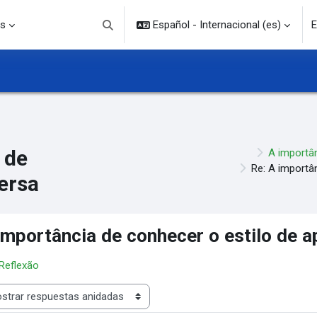
s
Español - Internacional ‎(es)‎
E
Selector de búsqueda de entrada
 de
A importâ
Re: A importâ
ersa
importância de conhecer o estilo de 
 Reflexão
rar modo