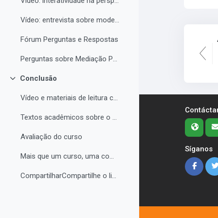
Vídeo: interatividade na perspectiva de Vigotski
Vídeo: entrevista sobre modelos de tutoria e modelos de cursos a distância
Fórum Perguntas e Respostas
Perguntas sobre Mediação Pedagógica
Conclusão
Colapsar
Vídeo e materiais de leitura complementar
Contácta
Textos acadêmicos sobre o curso (para aprofundamento opcional)
Avaliação do curso
Síganos
Mais que um curso, uma comunidade de aprendizagem!...
CompartilharCompartilhe o link do curso em suas re...