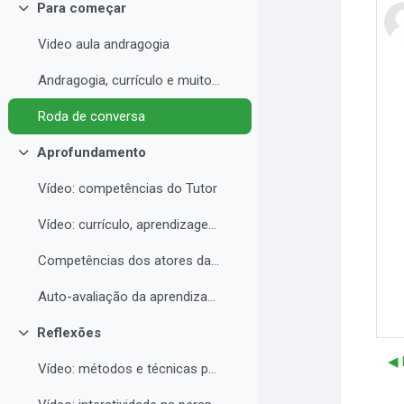
Para começar
Colapsar
Video aula andragogia
Andragogia, currículo e muito mais
Roda de conversa
Aprofundamento
Colapsar
Vídeo: competências do Tutor
Vídeo: currículo, aprendizagem e docência para EAD
Competências dos atores da educação a distância professor, tutor e aluno
Auto-avaliação da aprendizagem
Reflexões
Colapsar
◀︎
Vídeo: métodos e técnicas para EAD