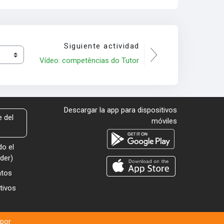
Siguiente actividad
Vídeo: competências do Tutor
Descargar la app para dispositivos
 del
móviles
o el
der
)
atos
tivos
 por