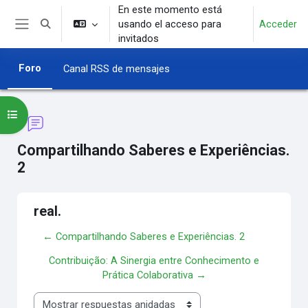
Salta al contenido principal
En este momento está
usando el acceso para
Acceder
Selector de búsqueda de entrada
Panel lateral
invitados
Foro
Canal RSS de mensajes
Abrir índice del curso
Compartilhando Saberes e Experiências.
2
real.
← Compartilhando Saberes e Experiências. 2
Contribuição: A Sinergia entre Conhecimento e
Prática Colaborativa →