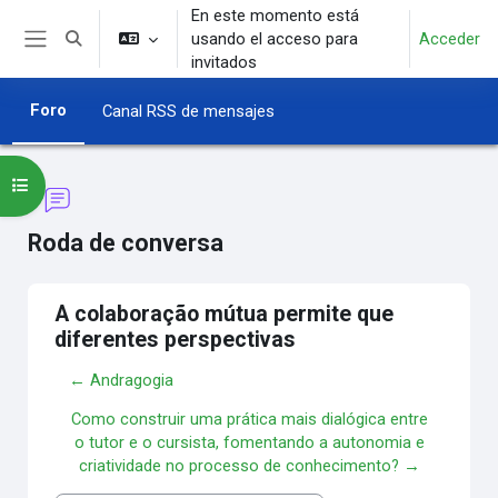
Salta al contenido principal
En este momento está
usando el acceso para
Acceder
Selector de búsqueda de entrada
Panel lateral
invitados
Foro
Canal RSS de mensajes
Abrir índice del curso
Roda de conversa
A colaboração mútua permite que
diferentes perspectivas
← Andragogia
Como construir uma prática mais dialógica entre
o tutor e o cursista, fomentando a autonomia e
criatividade no processo de conhecimento? →