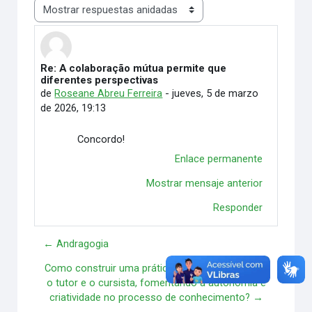
Mostrar modo
Re: A colaboração mútua permite que
Número de respuestas: 0
diferentes perspectivas
de
Roseane Abreu Ferreira
-
jueves, 5 de marzo
de 2026, 19:13
Concordo!
Enlace permanente
Mostrar mensaje anterior
Responder
← Andragogia
Como construir uma prática mais dialógica entre
o tutor e o cursista, fomentando a autonomia e
criatividade no processo de conhecimento? →