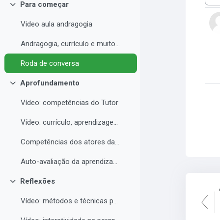
Most
Para começar
Colapsar
Video aula andragogia
Andragogia, currículo e muito mais
Roda de conversa
Aprofundamento
Colapsar
Vídeo: competências do Tutor
Vídeo: currículo, aprendizagem e docência para EAD
Competências dos atores da educação a distância professor, tutor e aluno
Auto-avaliação da aprendizagem
Reflexões
Colapsar
Vídeo: métodos e técnicas para EAD