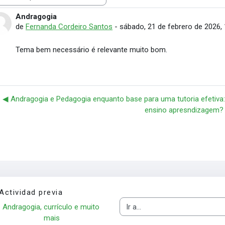
rar modo
Andragogia
Número de respuestas: 0
de
Fernanda Cordeiro Santos
-
sábado, 21 de febrero de 2026, 
Tema bem necessário é relevante muito bom.
◀︎ Andragogia e Pedagogia enquanto base para uma tutoria efetiv
ensino apresndizagem?
Actividad previa
Andragogia, currículo e muito 
Ir a...
mais