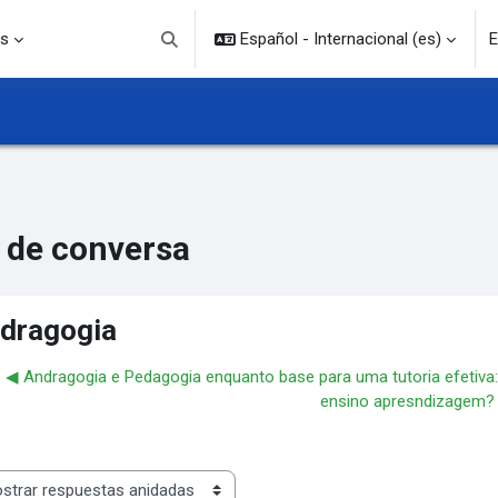
s
Español - Internacional ‎(es)‎
E
Selector de búsqueda de entrada
 de conversa
dragogia
◀︎ Andragogia e Pedagogia enquanto base para uma tutoria efetiv
ensino apresndizagem?