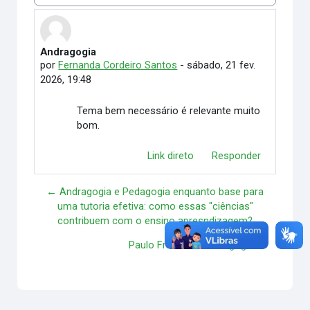
Andragogia
Número de respostas: 0
por
Fernanda Cordeiro Santos
-
sábado, 21 fev.
2026, 19:48
Tema bem necessário é relevante muito
bom.
Link direto
Responder
← Andragogia e Pedagogia enquanto base para
uma tutoria efetiva: como essas "ciências"
contribuem com o ensino apresndizagem?
Paulo Freire e a Andragogia →