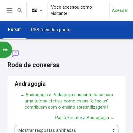
Ir para o conteúdo principal
Você acessou como
Acessar
Alternar entrada de pesquisa
visitante
Painel lateral
Fórum
RSS feed dos posts
Abrir índice do curso
Roda de conversa
Andragogia
← Andragogia e Pedagogia enquanto base para
uma tutoria efetiva: como essas "ciências"
contribuem com o ensino apresndizagem?
Paulo Freire e a Andragogia →
Modo de visualização