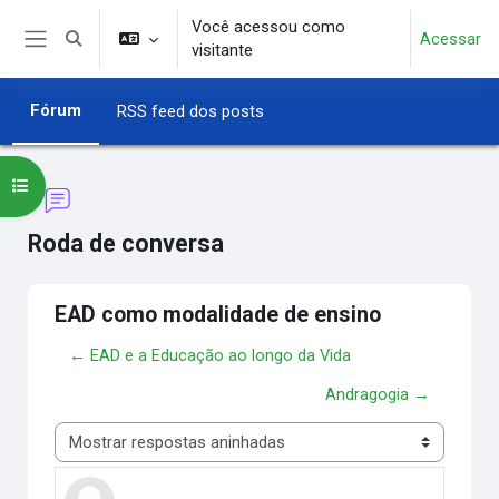
Ir para o conteúdo principal
Você acessou como
Acessar
Alternar entrada de pesquisa
visitante
Painel lateral
Fórum
RSS feed dos posts
Abrir índice do curso
Roda de conversa
EAD como modalidade de ensino
← EAD e a Educação ao longo da Vida
Andragogia →
Modo de visualização