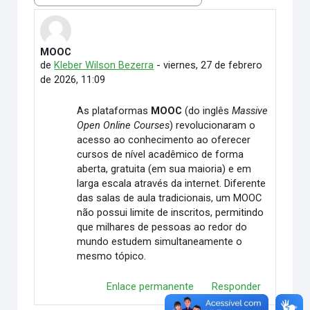
MOOC
Número de respuestas: 0
de
Kleber Wilson Bezerra
-
viernes, 27 de febrero
de 2026, 11:09
As plataformas
MOOC
(do inglês
Massive
Open Online Courses
) revolucionaram o
acesso ao conhecimento ao oferecer
cursos de nível acadêmico de forma
aberta, gratuita (em sua maioria) e em
larga escala através da internet. Diferente
das salas de aula tradicionais, um MOOC
não possui limite de inscritos, permitindo
que milhares de pessoas ao redor do
mundo estudem simultaneamente o
mesmo tópico.
Enlace permanente
Responder