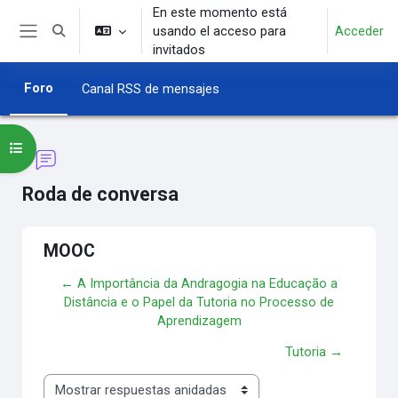
Salta al contenido principal
En este momento está
usando el acceso para
Acceder
Selector de búsqueda de entrada
Panel lateral
invitados
Foro
Canal RSS de mensajes
Abrir índice del curso
Roda de conversa
MOOC
← A Importância da Andragogia na Educação a
Distância e o Papel da Tutoria no Processo de
Aprendizagem
Tutoria →
Mostrar modo