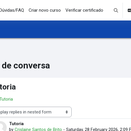
Dúvidas/FAQ
Criar novo curso
Verificar certificado
Toggle se
 de conversa
toria
 Tutoria
lay mode
Tutoria
Number of replies: 0
by
Crislaine Santos de Brito
-
Saturday, 28 February 2026, 2:09