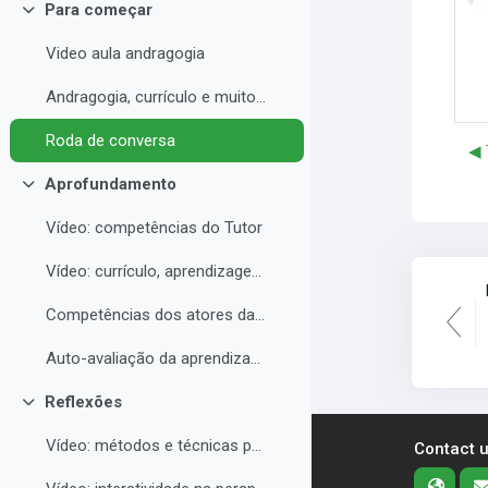
Para começar
Collapse
Video aula andragogia
Andragogia, currículo e muito mais
Roda de conversa
◀︎
Aprofundamento
Collapse
Vídeo: competências do Tutor
Vídeo: currículo, aprendizagem e docência para EAD
Competências dos atores da educação a distância professor, tutor e aluno
Auto-avaliação da aprendizagem
Reflexões
Collapse
Vídeo: métodos e técnicas para EAD
Contact 