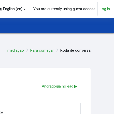
English ‎(en)‎
You are currently using guest access
Log in
arch input
mediação
Para começar
Roda de conversa
Andragogia no ead ▶︎
 PM