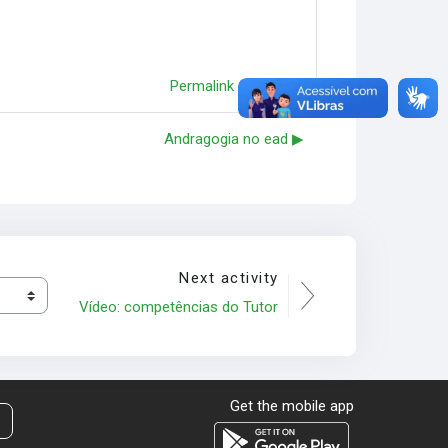
Permalink
Reply
Andragogia no ead ▶︎
Next activity
Vídeo: competências do Tutor
Get the mobile app
t