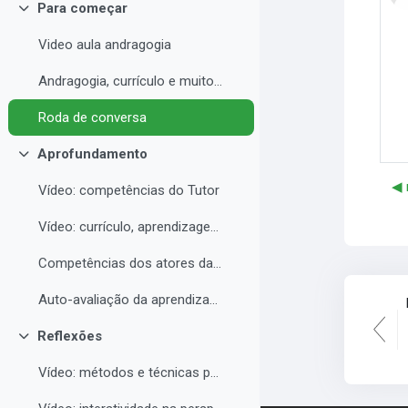
Para começar
Collapse
Video aula andragogia
Andragogia, currículo e muito mais
Roda de conversa
Aprofundamento
Collapse
◀︎
Vídeo: competências do Tutor
Vídeo: currículo, aprendizagem e docência para EAD
Competências dos atores da educação a distância professor, tutor e aluno
Auto-avaliação da aprendizagem
Reflexões
Collapse
Vídeo: métodos e técnicas para EAD