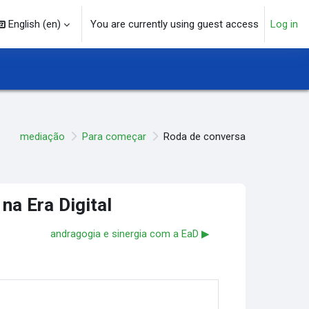
English ‎(en)‎
You are currently using guest access
Log in
arch input
mediação
Para começar
Roda de conversa
na Era Digital
andragogia e sinergia com a EaD ▶︎