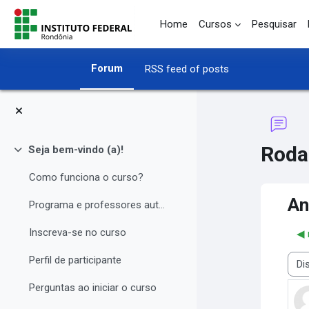
Skip to main content
Home
Cursos
Pesquisar
Forum
RSS feed of posts
Roda
Seja bem-vindo (a)!
Collapse
Como funciona o curso?
An
Programa e professores autores
Inscreva-se no curso
◀︎
Perfil de participante
Disp
Perguntas ao iniciar o curso