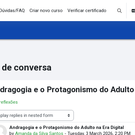
Dúvidas/FAQ
Criar novo curso
Verificar certificado
Toggle se
 de conversa
dragogia e o Protagonismo do Adulto 
 reflexões
lay mode
Andragogia e o Protagonismo do Adulto na Era Digital
Number of replies: 0
by
Amanda da Silva Santos
-
Tuesday, 3 March 2026, 2:20 PM