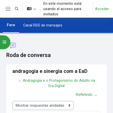
Salta al contenido principal
En este momento está
usando el acceso para
Acceder
Selector de búsqueda de entrada
Panel lateral
invitados
Foro
Canal RSS de mensajes
Abrir índice del curso
Roda de conversa
andragogia e sinergia com a EaD
← Andragogia e o Protagonismo do Adulto na
Era Digital
Refletindo →
Mostrar modo