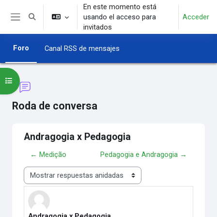
Salta al contenido principal
En este momento está
usando el acceso para
Acceder
Selector de búsqueda de entrada
Panel lateral
invitados
Foro
Canal RSS de mensajes
Abrir índice del curso
Roda de conversa
Andragogia x Pedagogia
← Medição
Pedagogia e Andragogia →
Mostrar modo
Andragogia x Pedagogia
Número de respuestas: 0